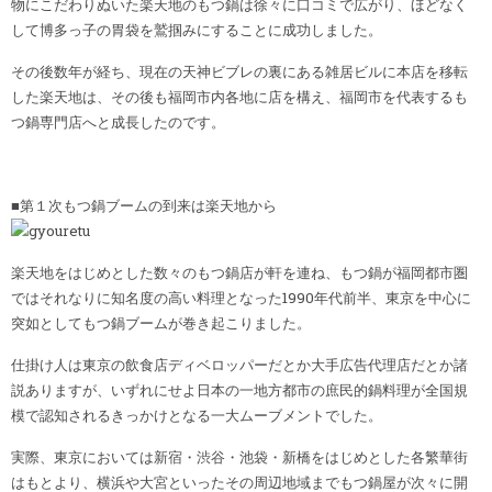
物にこだわりぬいた楽天地のもつ鍋は徐々に口コミで広がり、ほどなく
して博多っ子の胃袋を鷲掴みにすることに成功しました。
その後数年が経ち、現在の天神ビブレの裏にある雑居ビルに本店を移転
した楽天地は、その後も福岡市内各地に店を構え、福岡市を代表するも
つ鍋専門店へと成長したのです。
■第１次もつ鍋ブームの到来は楽天地から
楽天地をはじめとした数々のもつ鍋店が軒を連ね、もつ鍋が福岡都市圏
ではそれなりに知名度の高い料理となった1990年代前半、東京を中心に
突如としてもつ鍋ブームが巻き起こりました。
仕掛け人は東京の飲食店ディベロッパーだとか大手広告代理店だとか諸
説ありますが、いずれにせよ日本の一地方都市の庶民的鍋料理が全国規
模で認知されるきっかけとなる一大ムーブメントでした。
実際、東京においては新宿・渋谷・池袋・新橋をはじめとした各繁華街
はもとより、横浜や大宮といったその周辺地域までもつ鍋屋が次々に開