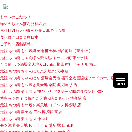
ホーム
楽天地のこだわり
もつへのこだわり
締めのちゃんぽん発祥の店
累計1,171万人が食べた楽天地のもつ鍋
食べログ口コミ数日本一！
ご予約・店舗情報
元祖 もつ鍋 もつ焼楽天地 櫛田神社駅 前店（東 中州）
元祖 もつ鍋 ちゃんぽん楽天地 キャナル前 東 中州 店
もつ鍋 もつ酒場楽天地 Café Bar 櫛田神社 キャナル 前店
元祖 もつ鍋 ちゃんぽん楽天地 北天神 店
元祖 もつ鍋 ちゃんぽん 酒場楽天地 福岡空港国際線フードホール店
元祖 もつ鍋 もつ焼き楽天地 薬院 渡辺通り 店
MENU
元祖 もつ鍋 楽天地 天神 ソラリアステージ味のタウン店 B2F
博多もつ鍋 もつ焼き楽天地 4階ヨドバシ 博多駅 店
元祖 もつ鍋 もつ焼き楽天地 ヨドバシ 博多駅 店
元祖 もつ鍋 楽天地 アパ 博多駅 東店
元祖 もつ鍋 楽天地 天神 本店
モツ酒場 楽天地 ＫＩＴＴＥ 博多 駅 店 B1F