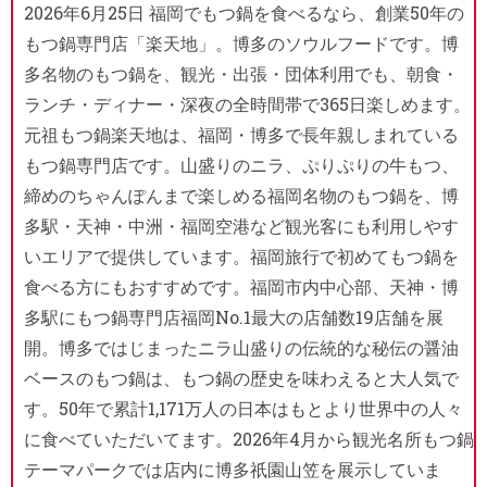
2026年6月25日 福岡でもつ鍋を食べるなら、創業50年の
もつ鍋専門店「楽天地」。博多のソウルフードです。博
多名物のもつ鍋を、観光・出張・団体利用でも、朝食・
ランチ・ディナー・深夜の全時間帯で365日楽しめます。
元祖もつ鍋楽天地は、福岡・博多で長年親しまれている
もつ鍋専門店です。山盛りのニラ、ぷりぷりの牛もつ、
締めのちゃんぽんまで楽しめる福岡名物のもつ鍋を、博
多駅・天神・中洲・福岡空港など観光客にも利用しやす
いエリアで提供しています。福岡旅行で初めてもつ鍋を
食べる方にもおすすめです。福岡市内中心部、天神・博
多駅にもつ鍋専門店福岡No.1最大の店舗数19店舗を展
開。博多ではじまったニラ山盛りの伝統的な秘伝の醤油
ベースのもつ鍋は、もつ鍋の歴史を味わえると大人気で
す。50年で累計1,171万人の日本はもとより世界中の人々
に食べていただいてます。2026年4月から観光名所もつ鍋
テーマパークでは店内に博多祇園山笠を展示していま