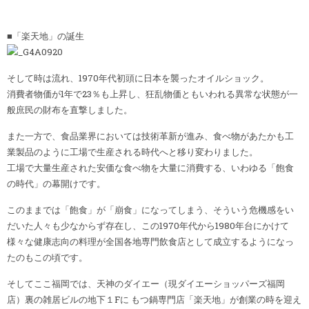
■「楽天地」の誕生
そして時は流れ、1970年代初頭に日本を襲ったオイルショック。
消費者物価が1年で23％も上昇し、狂乱物価ともいわれる異常な状態が一
般庶民の財布を直撃しました。
また一方で、食品業界においては技術革新が進み、食べ物があたかも工
業製品のように工場で生産される時代へと移り変わりました。
工場で大量生産された安価な食べ物を大量に消費する、いわゆる「飽食
の時代」の幕開けです。
このままでは「飽食」が「崩食」になってしまう、そういう危機感をい
だいた人々も少なからず存在し、この1970年代から1980年台にかけて
様々な健康志向の料理が全国各地専門飲食店として成立するようになっ
たのもこの頃です。
そしてここ福岡では、天神のダイエー（現ダイエーショッパーズ福岡
店）裏の雑居ビルの地下１Fに もつ鍋専門店「楽天地」が創業の時を迎え