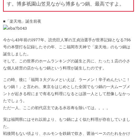
す。博多祇園山笠見ながら博多もつ鍋、最高ですよ。
■「楽天地」誕生前夜
今から43年前の1977年。読売巨人軍の王貞治選手が世界記録となる756
号の本塁打を記録したその年、ここ福岡市天神で「楽天地」のもつ鍋は
誕生しました。
そして、この世界のホームランキングの誕生と共に、たった１店の小さ
な個人経営の店からもつ鍋という料理が誕生したのです。
この時、後に「福岡３大グルメといえば、ラーメン！辛子めんたいこ！
もつ鍋！」と言われ、東京をはじめとした全国でもつ鍋の一大ムーブメ
ントが起きる程にまで有名な料理になるとは誰一人として想像しなかっ
たでしょう。
ただ一人、ここの初代店主である水谷寿を除いては。。。。
実は福岡県にはそれ以前より、もつ鍋によく似た料理が存在していまし
た。
戦後間もない頃より、ホルモンを鉄鍋で炊き、醤油ベースのたれをかけ