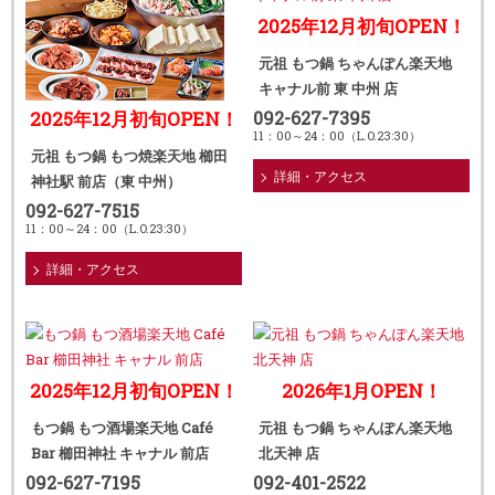
2025年12月初旬OPEN！
元祖 もつ鍋 ちゃんぽん楽天地
キャナル前 東 中州 店
2025年12月初旬OPEN！
092-627-7395
11：00～24：00（L.O.23:30）
元祖 もつ鍋 もつ焼楽天地 櫛田
詳細・アクセス
神社駅 前店（東 中州）
092-627-7515
11：00～24：00（L.O.23:30）
詳細・アクセス
2025年12月初旬OPEN！
2026年1月OPEN！
もつ鍋 もつ酒場楽天地 Café
元祖 もつ鍋 ちゃんぽん楽天地
Bar 櫛田神社 キャナル 前店
北天神 店
092-627-7195
092-401-2522