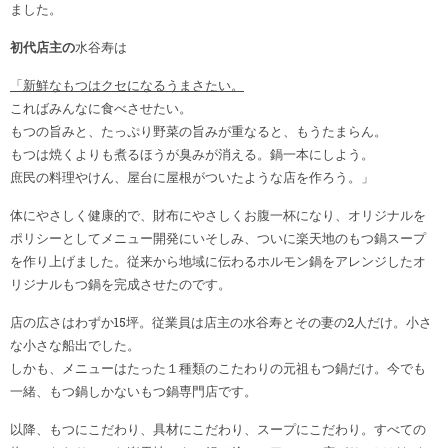
ました。
初代店主の
水谷寿は
「新鮮なもつはクセになるうまさたい。
こればみんなに食べさせたい。
もつの旨みと、たっぷり野菜の旨みが重なると、もうたまらん。
もつは焼くよりも煮るほうが臭みが消える。鍋一本にしよう。
庶民の料理やけん、屋台に屋根がついたような店を作ろう。」
体にやさしく健康的で、財布にやさしくお腹一杯になり、オリジナルを
ポリシーとしてメニュー開発にいそしみ、ついに楽天地のもつ鍋スープ
を作り上げました。従来から地域に伝わるホルモン鍋をアレンジしたオ
リジナルもつ鍋を完成させたのです。
店の広さはわずか15坪。従業員は店主の水谷寿とその妻の2人だけ。小さ
な小さな船出でした。
しかも、メニューはたった１種類のこたわりの元祖もつ鍋だけ。今でも
一緒、もつ鍋しかないもつ鍋専門店です。
以降、もつにこだわり、具材にこだわり、スープにこだわり。すべての