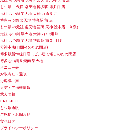
元祖 もつ鍋 もつ焼き 楽天地 天神 大名 店
もつ鍋 二代目 楽天地 博多駅 博多口 店
元祖 もつ鍋 楽天地 天神 西通り店
博多もつ鍋 楽天地 博多駅 前 店
もつ鍋 の元祖 楽天地 福岡 天神 総本店（今泉）
元祖 もつ鍋 楽天地 天神 西 中洲 店
元祖 もつ鍋 楽天地 博多駅 前 2丁目店
天神本店(再開発のため閉店)
博多駅新幹線口店（ビル建て壊しのため閉店）
博多もつ鍋 & 焼肉 楽天地
メニュー表
お取寄せ・通販
お客様の声
メディア掲載情報
求人情報
ENGLISH
もつ鍋通販
ご感想・お問合せ
食べログ
プライバシーポリシー