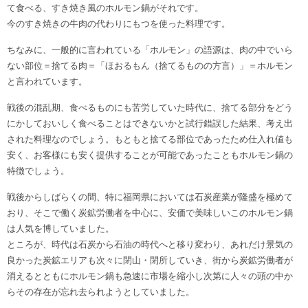
て食べる、すき焼き風のホルモン鍋がそれです。
今のすき焼きの牛肉の代わりにもつを使った料理です。
ちなみに、一般的に言われている「ホルモン」の語源は、肉の中でいら
ない部位＝捨てる肉＝「ほおるもん（捨てるものの方言）」＝ホルモン
と言われています。
戦後の混乱期、食べるものにも苦労していた時代に、捨てる部分をどう
にかしておいしく食べることはできないかと試行錯誤した結果、考え出
された料理なのでしょう。もともと捨てる部位であったため仕入れ値も
安く、お客様にも安く提供することが可能であったこともホルモン鍋の
特徴でしょう。
戦後からしばらくの間、特に福岡県においては石炭産業が隆盛を極めて
おり、そこで働く炭鉱労働者を中心に、安価で美味しいこのホルモン鍋
は人気を博していました。
ところが、時代は石炭から石油の時代へと移り変わり、あれだけ景気の
良かった炭鉱エリアも次々に閉山・閉所していき、街から炭鉱労働者が
消えるとともにホルモン鍋も急速に市場を縮小し次第に人々の頭の中か
らその存在が忘れ去られようとしていました。