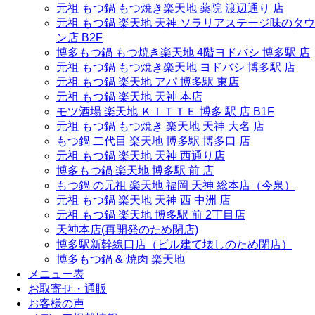
元祖 もつ鍋 もつ焼き楽天地 薬院 渡辺通り 店
元祖 もつ鍋 楽天地 天神 ソラリアステージ味のタウ
ン店 B2F
博多もつ鍋 もつ焼き楽天地 4階ヨドバシ 博多駅 店
元祖 もつ鍋 もつ焼き楽天地 ヨドバシ 博多駅 店
元祖 もつ鍋 楽天地 アパ 博多駅 東店
元祖 もつ鍋 楽天地 天神 本店
モツ酒場 楽天地 ＫＩＴＴＥ 博多 駅 店 B1F
元祖 もつ鍋 もつ焼き 楽天地 天神 大名 店
もつ鍋 二代目 楽天地 博多駅 博多口 店
元祖 もつ鍋 楽天地 天神 西通り店
博多もつ鍋 楽天地 博多駅 前 店
もつ鍋 の元祖 楽天地 福岡 天神 総本店（今泉）
元祖 もつ鍋 楽天地 天神 西 中洲 店
元祖 もつ鍋 楽天地 博多駅 前 2丁目店
天神本店(再開発のため閉店)
博多駅新幹線口店（ビル建て壊しのため閉店）
博多もつ鍋 & 焼肉 楽天地
メニュー表
お取寄せ・通販
お客様の声