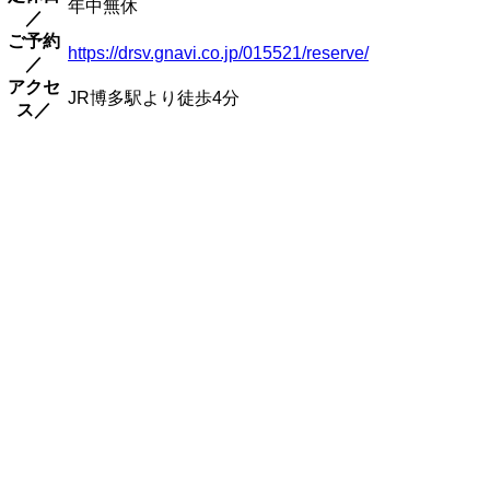
年中無休
／
ご予約
https://drsv.gnavi.co.jp/015521/reserve/
／
アクセ
JR博多駅より徒歩4分
ス／